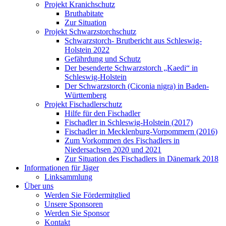
Projekt Kranichschutz
Bruthabitate
Zur Situation
Projekt Schwarzstorchschutz
Schwarzstorch- Brutbericht aus Schleswig-
Holstein 2022
Gefährdung und Schutz
Der besenderte Schwarzstorch „Kaedi“ in
Schleswig-Holstein
Der Schwarzstorch (Ciconia nigra) in Baden-
Württemberg
Projekt Fischadlerschutz
Hilfe für den Fischadler
Fischadler in Schleswig-Holstein (2017)
Fischadler in Mecklenburg-Vorpommern (2016)
Zum Vorkommen des Fischadlers in
Niedersachsen 2020 und 2021
Zur Situation des Fischadlers in Dänemark 2018
Informationen für Jäger
Linksammlung
Über uns
Werden Sie Fördermitglied
Unsere Sponsoren
Werden Sie Sponsor
Kontakt