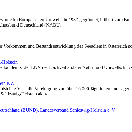
e wurde im Europäischen Umweltjahr 1987 gegründet, initiiert vom B
chutzbund Deutschland (NABU).
ber Vorkommen und Bestandsentwicklung des Seeadlers in Österreich sow
-Holstein
 Verbänden ist der LNV der Dachverband der Natur- und Umweltschutzv
ein e.V.
tein e.V. ist die Vereinigung von über 16.000 Jägerinnen und Jäger un
 Schleswig-Holstein aktiv.
eutschland (BUND), Landesverband Schleswig-Holstein e. V.