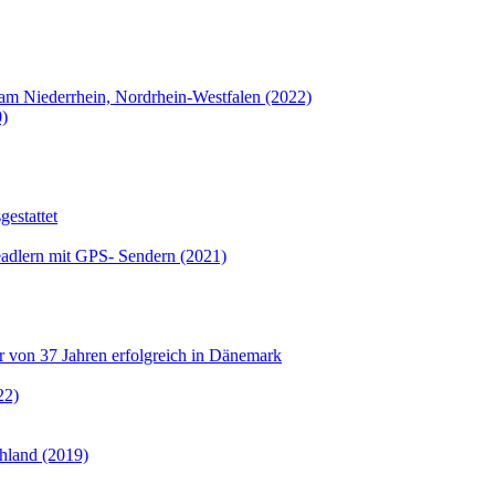
l am Niederrhein, Nordrhein-Westfalen (2022)
0)
estattet
eadlern mit GPS- Sendern (2021)
er von 37 Jahren erfolgreich in Dänemark
22)
hland (2019)