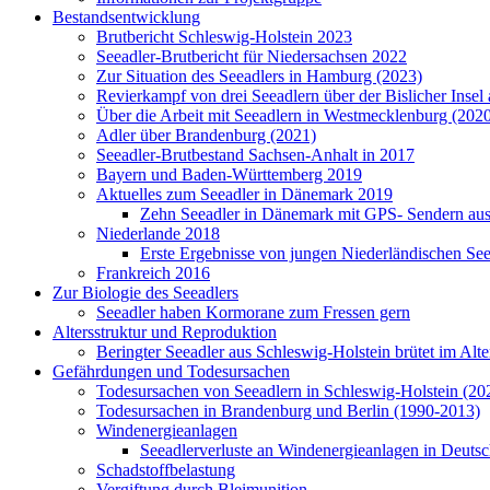
Bestandsentwicklung
Brutbericht Schleswig-Holstein 2023
Seeadler-Brutbericht für Niedersachsen 2022
Zur Situation des Seeadlers in Hamburg (2023)
Revierkampf von drei Seeadlern über der Bislicher Inse
Über die Arbeit mit Seeadlern in Westmecklenburg (202
Adler über Brandenburg (2021)
Seeadler-Brutbestand Sachsen-Anhalt in 2017
Bayern und Baden-Württemberg 2019
Aktuelles zum Seeadler in Dänemark 2019
Zehn Seeadler in Dänemark mit GPS- Sendern ausg
Niederlande 2018
Erste Ergebnisse von jungen Niederländischen Se
Frankreich 2016
Zur Biologie des Seeadlers
Seeadler haben Kormorane zum Fressen gern
Altersstruktur und Reproduktion
Beringter Seeadler aus Schleswig-Holstein brütet im Alt
Gefährdungen und Todesursachen
Todesursachen von Seeadlern in Schleswig-Holstein (20
Todesursachen in Brandenburg und Berlin (1990-2013)
Windenergieanlagen
Seeadlerverluste an Windenergieanlagen in Deutsc
Schadstoffbelastung
Vergiftung durch Bleimunition