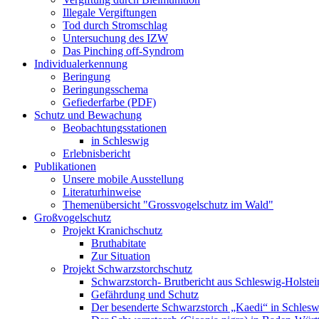
Illegale Vergiftungen
Tod durch Stromschlag
Untersuchung des IZW
Das Pinching off-Syndrom
Individualerkennung
Beringung
Beringungsschema
Gefiederfarbe (PDF)
Schutz und Bewachung
Beobachtungsstationen
in Schleswig
Erlebnisbericht
Publikationen
Unsere mobile Ausstellung
Literaturhinweise
Themenübersicht "Grossvogelschutz im Wald"
Großvogelschutz
Projekt Kranichschutz
Bruthabitate
Zur Situation
Projekt Schwarzstorchschutz
Schwarzstorch- Brutbericht aus Schleswig-Holste
Gefährdung und Schutz
Der besenderte Schwarzstorch „Kaedi“ in Schlesw