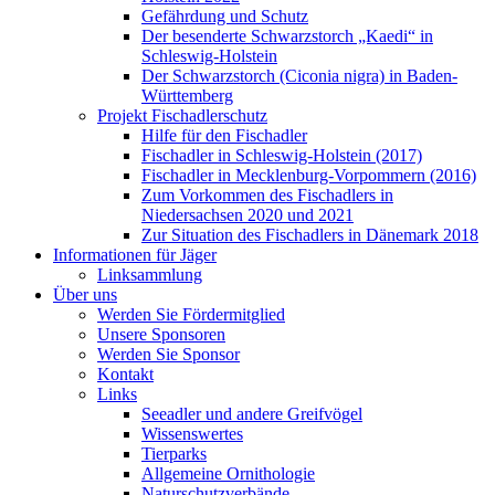
Gefährdung und Schutz
Der besenderte Schwarzstorch „Kaedi“ in
Schleswig-Holstein
Der Schwarzstorch (Ciconia nigra) in Baden-
Württemberg
Projekt Fischadlerschutz
Hilfe für den Fischadler
Fischadler in Schleswig-Holstein (2017)
Fischadler in Mecklenburg-Vorpommern (2016)
Zum Vorkommen des Fischadlers in
Niedersachsen 2020 und 2021
Zur Situation des Fischadlers in Dänemark 2018
Informationen für Jäger
Linksammlung
Über uns
Werden Sie Fördermitglied
Unsere Sponsoren
Werden Sie Sponsor
Kontakt
Links
Seeadler und andere Greifvögel
Wissenswertes
Tierparks
Allgemeine Ornithologie
Naturschutzverbände