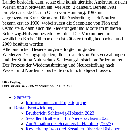
Landes besiedelt, dann setzte eine kontinuierliche Ausbreitung nach
Westen und Nordwestn ein, wie Abb. 2 darstellt. Bereits 1981
brütete das erste Paar in Osten von Hamburg. 1987 im
angrenzenden Kreis Stromarn. Die Ausbreitung nach Norden
begann erst ab 1990, wobei zuerst die Seenplatte von Plön und
Ostholstein, dann auch die Niederungen und Moore im mittleren
Schleswig-Holstein besiedelt wurden. Das Vorkommen im
westlichen Kreis Dithmarschen ist 2008 erstmalig beobachtet und
2009 bestätigt worden.
Alle randlichen Besiedelungen erfolgten in großen
Wiedervernässungsprojekten, die u.a. auch von Forstverwaltungen
und der Stiftung Naturschutz Schleswig-Holstein gefördert wuren.
Der Prozess der Wiederausbreitung und Neubesiedlung nach
Westen und Norden ist bis heute noch nicht abgeschlossen.
Silke Engling
(aus: Mewes, W. 2010, Vogelwelt Bd. 131: 75-92)
Startseite
Informationen zur Projektgruppe
Bestandsentwicklung
Brutbericht Schleswig-Holstein 2023
Seeadler-Brutbericht für Niedersachsen 2022
Zur Situation des Seeadlers in Hamburg (2023)
Revierkampf von drei Seeadlern über der Bislicher