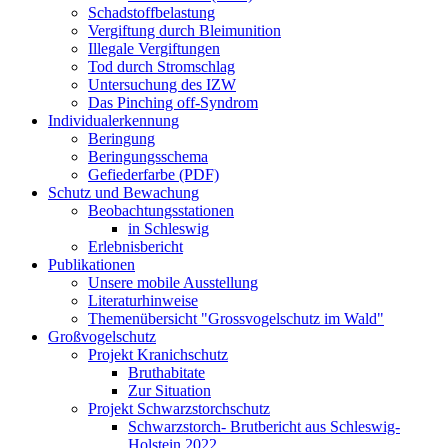
Schadstoffbelastung
Vergiftung durch Bleimunition
Illegale Vergiftungen
Tod durch Stromschlag
Untersuchung des IZW
Das Pinching off-Syndrom
Individualerkennung
Beringung
Beringungsschema
Gefiederfarbe (PDF)
Schutz und Bewachung
Beobachtungsstationen
in Schleswig
Erlebnisbericht
Publikationen
Unsere mobile Ausstellung
Literaturhinweise
Themenübersicht "Grossvogelschutz im Wald"
Großvogelschutz
Projekt Kranichschutz
Bruthabitate
Zur Situation
Projekt Schwarzstorchschutz
Schwarzstorch- Brutbericht aus Schleswig-
Holstein 2022