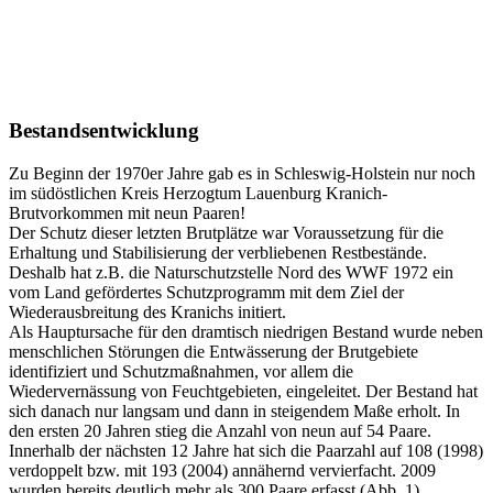
Bestandsentwicklung
Zu Beginn der 1970er Jahre gab es in Schleswig-Holstein nur noch
im südöstlichen Kreis Herzogtum Lauenburg Kranich-
Brutvorkommen mit neun Paaren!
Der Schutz dieser letzten Brutplätze war Voraussetzung für die
Erhaltung und Stabilisierung der verbliebenen Restbestände.
Deshalb hat z.B. die Naturschutzstelle Nord des WWF 1972 ein
vom Land gefördertes Schutzprogramm mit dem Ziel der
Wiederausbreitung des Kranichs initiert.
Als Hauptursache für den dramtisch niedrigen Bestand wurde neben
menschlichen Störungen die Entwässerung der Brutgebiete
identifiziert und Schutzmaßnahmen, vor allem die
Wiedervernässung von Feuchtgebieten, eingeleitet. Der Bestand hat
sich danach nur langsam und dann in steigendem Maße erholt. In
den ersten 20 Jahren stieg die Anzahl von neun auf 54 Paare.
Innerhalb der nächsten 12 Jahre hat sich die Paarzahl auf 108 (1998)
verdoppelt bzw. mit 193 (2004) annähernd vervierfacht. 2009
wurden bereits deutlich mehr als 300 Paare erfasst (Abb. 1).