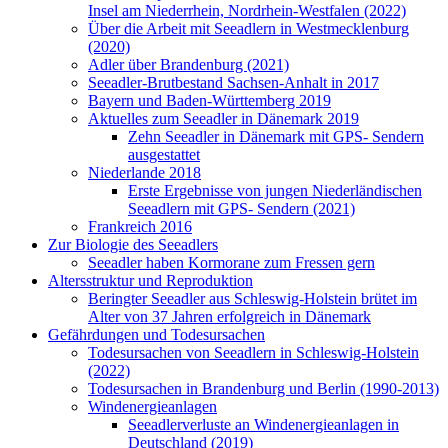
Insel am Niederrhein, Nordrhein-Westfalen (2022)
Über die Arbeit mit Seeadlern in Westmecklenburg
(2020)
Adler über Brandenburg (2021)
Seeadler-Brutbestand Sachsen-Anhalt in 2017
Bayern und Baden-Württemberg 2019
Aktuelles zum Seeadler in Dänemark 2019
Zehn Seeadler in Dänemark mit GPS- Sendern
ausgestattet
Niederlande 2018
Erste Ergebnisse von jungen Niederländischen
Seeadlern mit GPS- Sendern (2021)
Frankreich 2016
Zur Biologie des Seeadlers
Seeadler haben Kormorane zum Fressen gern
Altersstruktur und Reproduktion
Beringter Seeadler aus Schleswig-Holstein brütet im
Alter von 37 Jahren erfolgreich in Dänemark
Gefährdungen und Todesursachen
Todesursachen von Seeadlern in Schleswig-Holstein
(2022)
Todesursachen in Brandenburg und Berlin (1990-2013)
Windenergieanlagen
Seeadlerverluste an Windenergieanlagen in
Deutschland (2019)