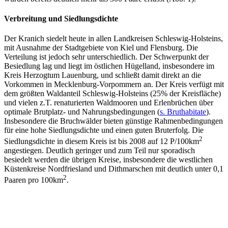
Verbreitung und Siedlungsdichte
Der Kranich siedelt heute in allen Landkreisen Schleswig-Holsteins,
mit Ausnahme der Stadtgebiete von Kiel und Flensburg. Die
Verteilung ist jedoch sehr unterschiedlich. Der Schwerpunkt der
Besiedlung lag und liegt im östlichen Hügelland, insbesondere im
Kreis Herzogtum Lauenburg, und schließt damit direkt an die
Vorkommen in Mecklenburg-Vorpommern an. Der Kreis verfügt mit
dem größten Waldanteil Schleswig-Holsteins (25% der Kreisfläche)
und vielen z.T. renaturierten Waldmooren und Erlenbrüchen über
optimale Brutplatz- und Nahrungsbedingungen (
s. Bruthabitate
).
Insbesondere die Bruchwälder bieten günstige Rahmenbedingungen
für eine hohe Siedlungsdichte und einen guten Bruterfolg. Die
2
Siedlungsdichte in diesem Kreis ist bis 2008 auf 12 P/100km
angestiegen. Deutlich geringer und zum Teil nur sporadisch
besiedelt werden die übrigen Kreise, insbesondere die westlichen
Küstenkreise Nordfriesland und Dithmarschen mit deutlich unter 0,1
2
Paaren pro 100km
.