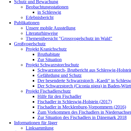
Schutz und Bewachung
Beobachtungsstationen
in Schleswig
Erlebnisbericht
Publikationen
Unsere mobile Ausstellung
Literaturhinweise
Themenübersicht "Grossvogelschutz im Wald"
Großvogelschutz
Projekt Kranichschutz
Bruthabitate
Zur Situation
Projekt Schwarzstorchschutz
Schwarzstorch- Brutbericht aus Schleswig-Holste
Gefährdung und Schutz
Der besenderte Schwarzstorch „Kaedi“ in Schlesw
Der Schwarzstorch (Ciconia nigra) in Baden-Wür
Projekt Fischadlerschutz
Hilfe für den Fischadler
Fischadler in Schleswig-Holstein (2017)
Fischadler in Mecklenburg-Vorpommern (2016)
Zum Vorkommen des Fischadlers in Niedersachse
Zur Situation des Fischadlers in Dänemark 2018
Informationen für Jäger
Linksammlung