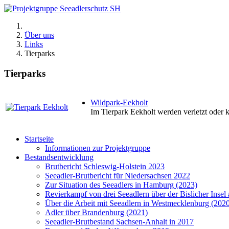
Über uns
Links
Tierparks
Tierparks
Wildpark-Eekholt
Im Tierpark Eekholt werden verletzt oder k
Startseite
Informationen zur Projektgruppe
Bestandsentwicklung
Brutbericht Schleswig-Holstein 2023
Seeadler-Brutbericht für Niedersachsen 2022
Zur Situation des Seeadlers in Hamburg (2023)
Revierkampf von drei Seeadlern über der Bislicher Inse
Über die Arbeit mit Seeadlern in Westmecklenburg (202
Adler über Brandenburg (2021)
Seeadler-Brutbestand Sachsen-Anhalt in 2017