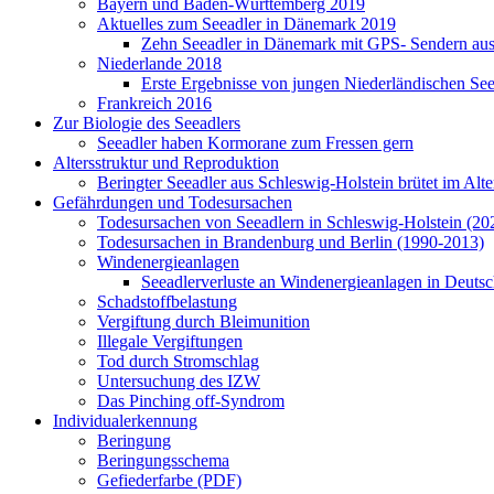
Bayern und Baden-Württemberg 2019
Aktuelles zum Seeadler in Dänemark 2019
Zehn Seeadler in Dänemark mit GPS- Sendern ausg
Niederlande 2018
Erste Ergebnisse von jungen Niederländischen Se
Frankreich 2016
Zur Biologie des Seeadlers
Seeadler haben Kormorane zum Fressen gern
Altersstruktur und Reproduktion
Beringter Seeadler aus Schleswig-Holstein brütet im Alt
Gefährdungen und Todesursachen
Todesursachen von Seeadlern in Schleswig-Holstein (20
Todesursachen in Brandenburg und Berlin (1990-2013)
Windenergieanlagen
Seeadlerverluste an Windenergieanlagen in Deutsc
Schadstoffbelastung
Vergiftung durch Bleimunition
Illegale Vergiftungen
Tod durch Stromschlag
Untersuchung des IZW
Das Pinching off-Syndrom
Individualerkennung
Beringung
Beringungsschema
Gefiederfarbe (PDF)